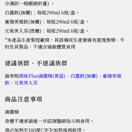
分滿的一般飯碗的量) 。
白露飲(無糖)：每瓶290ml 6瓶/盒。
童顏美姬飲(無糖)：每瓶290ml 6瓶/盒。
元氣美人茶(微糖)：每瓶290ml 6瓶/盒。
*本產品生產製程廠房，其設備或生產管線有處理魚類、牛
奶及其製品，不適合過敏體質食用
建議族群、不建議族群
請參照
原味Plus滴雞精(常溫)
、
白露飲(無糖)
、
童顏美姬
飲
、
元氣美人茶
商品注意事項
滴雞精
身體不適者請進一步諮詢醫師指示再食用。
務必加熱至100度C完全加熱後再飲用。