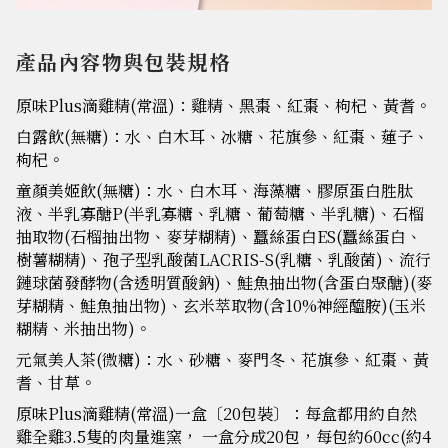
產品內容物與包裝規格
原味Plus滴雞精(常溫)：雞精、黑棗、紅棗、枸杞、黃耆。
白露飲(無糖)：水、白木耳、冰糖、花旗參、紅棗、蓮子、
枸杞。
童顏美姬飲(無糖)：水、白木耳、海藻糖、膠原蛋白胜肽
液、半乳寡醣P(半乳寡糖、乳糖、葡萄糖、半乳糖)、石榴
抽取物(石榴抽出物、麥芽糊精)、蠶絲蛋白ES(蠶絲蛋白、
樹薯糊精)、孢子型乳酸菌LACRIS-S(乳糖、乳酸菌)、流行
鏈球菌發酵物(含透明質酸鈉)、鮭魚抽出物(含蛋白聚醣)(麥
芽糊精、鮭魚抽出物)、玄米萃取物(含10%神經醯胺)(玉米
糊精、米抽出物)。
元氣美人茶(微糖)：水、砂糖、麥門冬、花旗參、紅棗、黃
耆、甘草。
原味Plus滴雞精(常溫)一盒〔20包裝〕：每盒都用約自然
雞全雞3.5隻的肉量進窯， 一盒分成20包，每包約60cc(約4