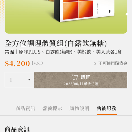
2662
全方位調理體質組(白露飲無糖)
常溫｜
原味PLUS、白露飲(無糖)、美姬飲、美人茶各1盒
$4,200
不可使用儲值金
$4,610
購買
1
2026/08/11 最快送達
商品資訊
營養標示
購物說明
售後服務
商品資訊