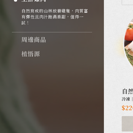
自然育成的山林放養雞隻，肉質富
有彈性且肉汁飽滿香甜，值得一
試！
周邊商品
植悟源
自
冷凍
$22