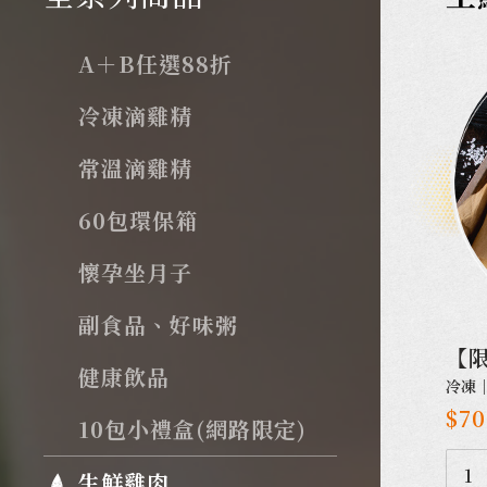
A＋B任選88折
冷凍滴雞精
常溫滴雞精
60包環保箱
懷孕坐月子
副食品、好味粥
【
健康飲品
冷凍
剁
$70
10包小禮盒(網路限定)
1
生鮮雞肉