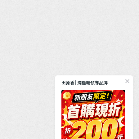
田原香│滴雞精領導品牌