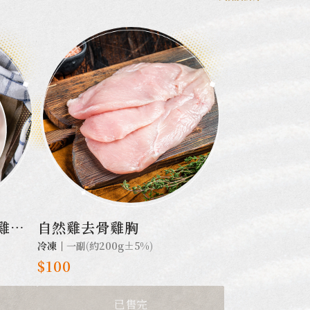
雞切
自然雞去骨雞胸
冷凍｜
一副(約200g±5%)
$100
已售完