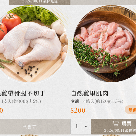
2026/08/11 最快送達
然雞帶骨腿不切丁
自然雞里肌肉
｜
1支入(約300g±5%)
冷凍｜
4條入(約120g±5%)
0
$200
最後
購買
1
已售完
2026/08/11 最快