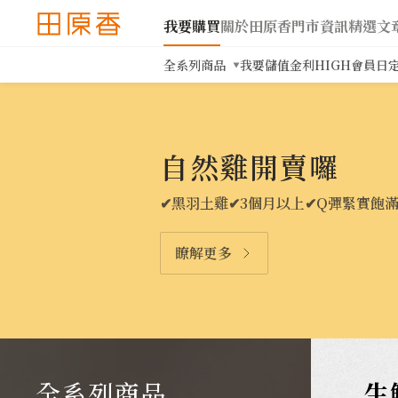
我要購買
關於田原香
門市資訊
精選文
全系列商品
我要儲值
金利HIGH會員日
田原香滴雞精 醫
評4.9星
原味滴雞精，全台第一個衛福部「健
認證，可有效抗疲勞
瞭解更多
全系列商品
生