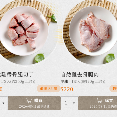
然雞帶骨腿切丁
自然雞去骨腿肉
｜
1支入(約250g±5%)
冷凍｜
1支入(約170g±5%)
0
$220
最後 82 組
最
購買
購買
1
2026/08/11 最快送達
2026/08/11 最快