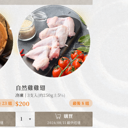
自然雞雞翅
冷凍｜
3支入(約250g±5%)
$200
 23 組
最後 8 組
購買
1
送達
2026/08/11 最快送達