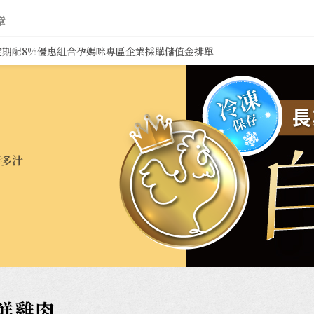
章
定期配8%
優惠組合
孕媽咪專區
企業採購
儲值金排單
護好
字號」
鮮雞肉