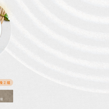
後 2 組
送達