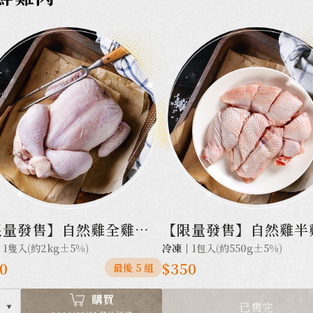
限量發售】自然雞全雞不
【限量發售】自然雞半
｜
1隻入(約2kg±5%)
冷凍｜
1包入(約550g±5%)
丁
0
$350
最後 5 組
購買
已售完