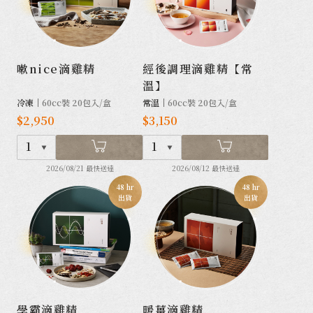
嗽nice滴雞精
經後調理滴雞精【常
溫】
冷凍｜
60cc裝 20包入/盒
常溫｜
60cc裝 20包入/盒
$2,950
$3,150
1
1
2026/08/21 最快送達
2026/08/12 最快送達
48 hr
48 hr
出貨
出貨
學霸滴雞精
暖薑滴雞精