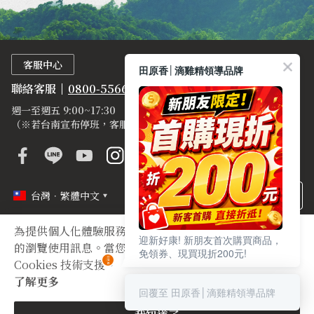
客服中心
田原香│滴雞精領導品牌
聯絡客服
0800-556677
週一至週五 9:00~17:30
（※若台南宣布停班，客服及出貨皆暫停）
台灣．繁體中文
為提供個人化體驗服務，本網站使用 Cookies 記錄存取您
迎新好康! 新朋友首次購買商品，
定型化契約
隱私權聲明
登錄字號
的瀏覽使用訊息。當您使用本網站，即表示您同意
免領券、現買現折200元!
Cookies 技術支援。
Copyright © 2012 TIAN YUAN XIANG All right reserved.
了解更多
回覆至 田原香│滴雞精領導品牌