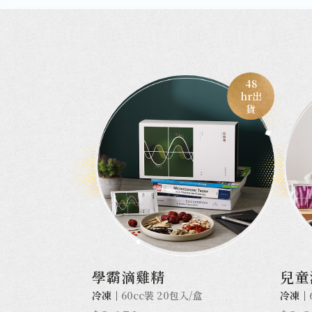
48
hr出
貨
學霸滴雞精
兒童
冷凍｜
60cc裝 20包入/盒
冷凍｜