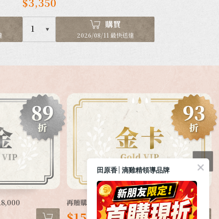
$3,350
購買
1
達
2026/08/11 最快送達
田原香│滴雞精領導品牌
8,000
再贈購物金$1,000，總值$16,000
$15,000