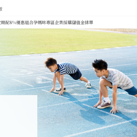
章
定期配8%
優惠組合
孕媽咪專區
企業採購
儲值金排單