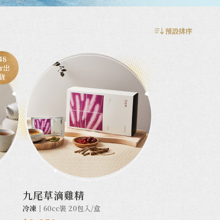
預設排序
48
r出
貨
九尾草滴雞精
冷凍｜
60cc裝 20包入/盒