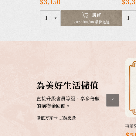
$3,150
$3,
購買
1
1
2026/08/08 最快送達
為美好生活儲值
直接升級會員等級，享多倍數
的購物金回饋。
儲值方案→
了解更多
再贈$
$5