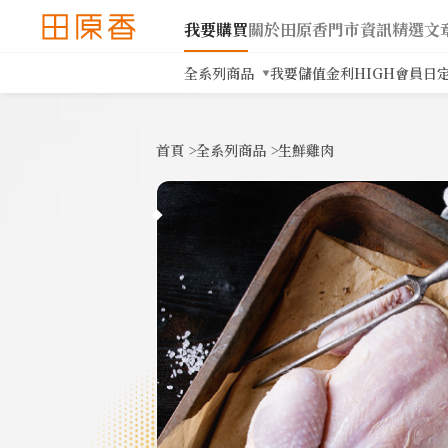
我要購買
關於田原香
門市資訊
精選文
全系列商品
我要儲值
金利HIGH會員日
首頁
>
全系列商品
>
生鮮雞肉