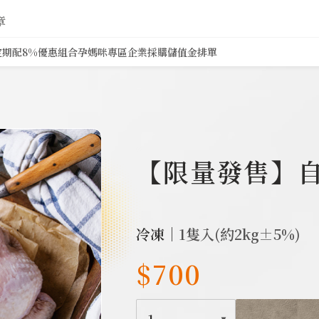
章
定期配8%
優惠組合
孕媽咪專區
企業採購
儲值金排單
92
【限量發售】
冷凍｜
1隻入(約2kg±5%)
$700