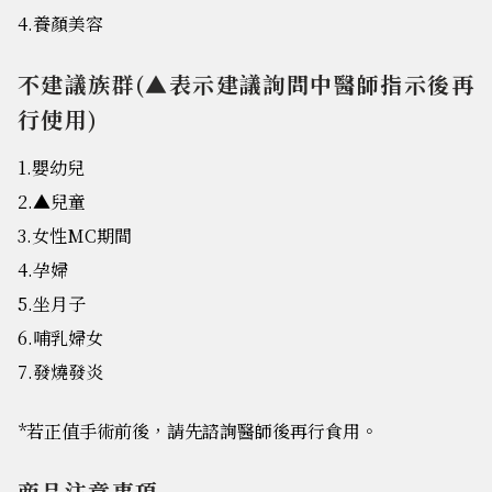
4.養顏美容
不建議族群(▲表示建議詢問中醫師指示後再
行使用)
1.嬰幼兒
2.▲兒童
3.女性MC期間
4.孕婦
5.坐月子
6.哺乳婦女
7.發燒發炎
*若正值手術前後，請先諮詢醫師後再行食用。
商品注意事項