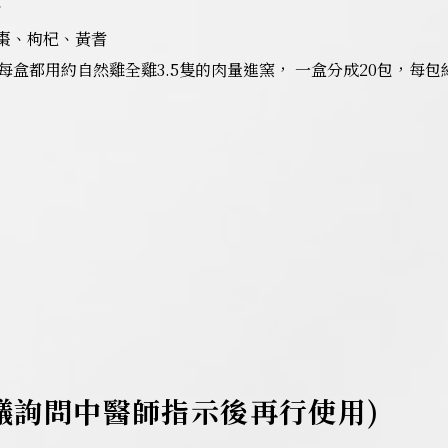
格
紅棗、枸杞、黃耆
：每盒都用約自然雞全雞3.5隻的肉量進窯， 一盒分成20包，每包約
議詢問中醫師指示後再行使用)