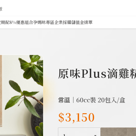
章
定期配8%
優惠組合
孕媽咪專區
企業採購
儲值金排單
1718
原味Plus滴
常溫｜
60cc裝 20包入/盒
$3,150