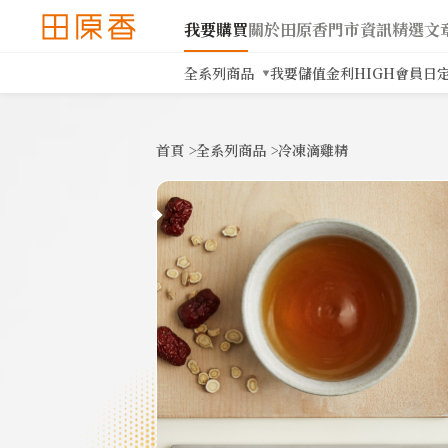
我要購買
關於田原香
門市資訊
精選文
全系列商品
我要儲值
金利HIGH會員日
首頁
>
全系列商品
>
冷凍滴雞精