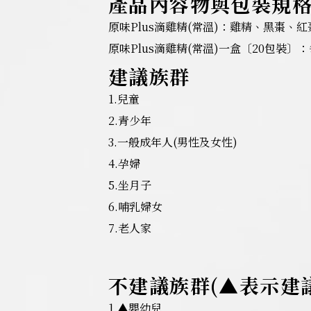
產品內容物與包裝規
原味Plus滴雞精(常溫)：雞精、黑棗、
原味Plus滴雞精(常溫)一盒〔20包裝〕
建議族群
1.兒童
2.青少年
3.一般成年人(男性及女性)
4.孕婦
5.坐月子
6.哺乳婦女
7.老人家
不建議族群(▲表示建
1.▲嬰幼兒