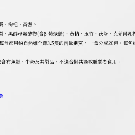
格
紅棗、枸杞、黃耆。
椹、紅棗、黑酵母發酵物(含β-葡聚醣)、黃精、玉竹、茯苓、克菲
：每盒都用約自然雞全雞3.5隻的肉量進窯， 一盒分成20包，每包約
線含有魚類、牛奶及其製品，不適合對其過敏體質者食用。
群
膏