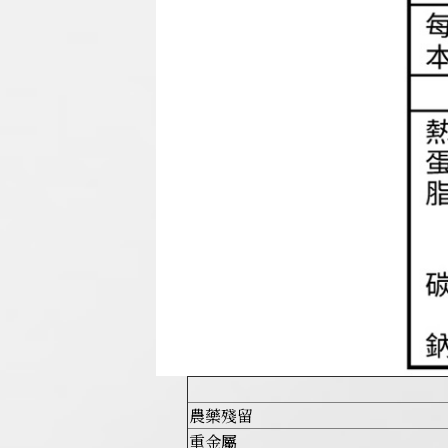
農藥殘留
重金屬