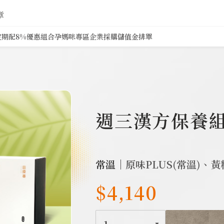
章
定期配8%
優惠組合
孕媽咪專區
企業採購
儲值金排單
2683
週三漢方保養組(
常溫｜
原味PLUS(常溫)、
$4,140