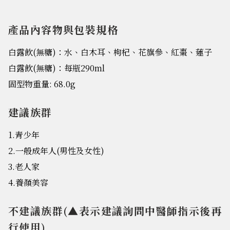
產品內容物與包裝規格
白露飲(無糖)：水、白木耳、枸杞、花旗參、紅棗、蓮子
白露飲(無糖)：每瓶290ml
固型物重量: 68.0g
建議族群
1.青少年
2.一般成年人(男性及女性)
3.老人家
4.養顏美容
不建議族群(▲表示建議詢問中醫師指示後再
行使用)