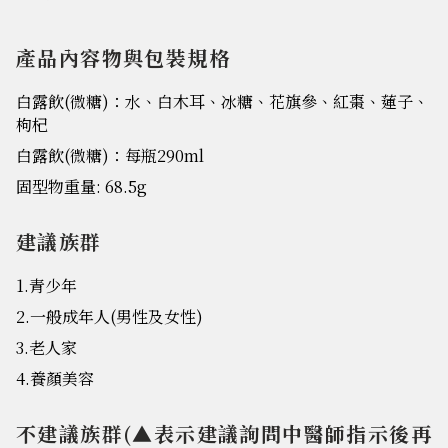
產品內容物與包裝規格
白露飲(微糖)：水、白木耳、冰糖、花旗參、紅棗、蓮子、
枸杞
白露飲(微糖)：每瓶290ml
固型物重量: 68.5g
建議族群
1.青少年
2.一般成年人(男性及女性)
3.老人家
4.養顏美容
不建議族群(▲表示建議詢問中醫師指示後再