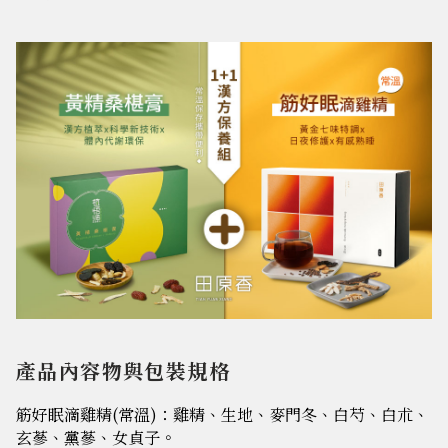
產品內容物與包裝規格
筋好眠滴雞精(常溫)：雞精、生地、麥門冬、白芍、白朮、
玄蔘、黨蔘、女貞子。