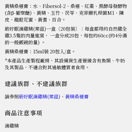
黃精桑椹膏：水、Fibersol-2、桑椹、紅棗、黑酵母發酵物
(含β-葡聚醣)、黃精、玉竹、茯苓、克菲爾乳桿菌M1、陳
皮、龍眼花蜜、黃耆、百合。
筋好眠滴雞精(常溫)一盒〔20包裝〕：每盒都用約自然雞全
雞3.5隻的肉量進窯， 一盒分成20包，每包約60cc(約4分滿
的一般飯碗的量) 。
黃精桑椹膏：15ml裝 20包入/盒。
*本產品生產製程廠房，其設備貨生產管線含有魚類、牛奶
及其製品，不適合對其過敏體質者食用。
建議族群、不建議族群
請參照
筋好眠滴雞精(常溫)
、
黃精桑椹膏
商品注意事項
滴雞精