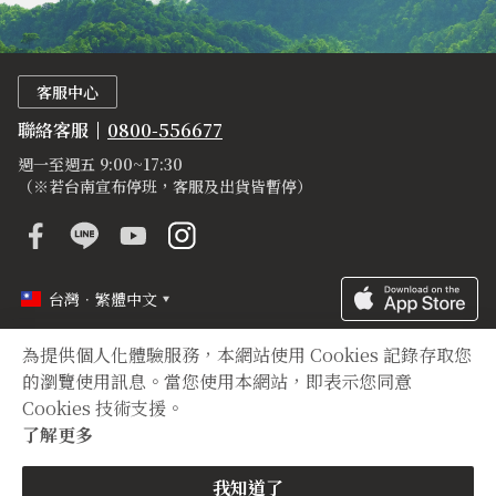
客服中心
聯絡客服
0800-556677
週一至週五 9:00~17:30
（※若台南宣布停班，客服及出貨皆暫停）
台灣．繁體中文
為提供個人化體驗服務，本網站使用 Cookies 記錄存取您
定型化契約
隱私權聲明
登錄字號
的瀏覽使用訊息。當您使用本網站，即表示您同意
Cookies 技術支援。
Copyright © 2012 TIAN YUAN XIANG All right reserved.
了解更多
我知道了