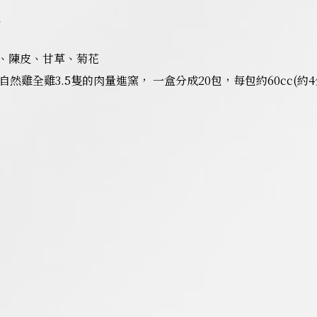
格
、陳皮、甘草、菊花
然雞全雞3.5隻的肉量進窯， 一盒分成20包，每包約60cc(約