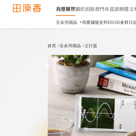
我要購買
關於田原香
門市資訊
精選文
全系列商品
我要儲值
金利HIGH會員日
首頁
>
全系列商品
>
主打星