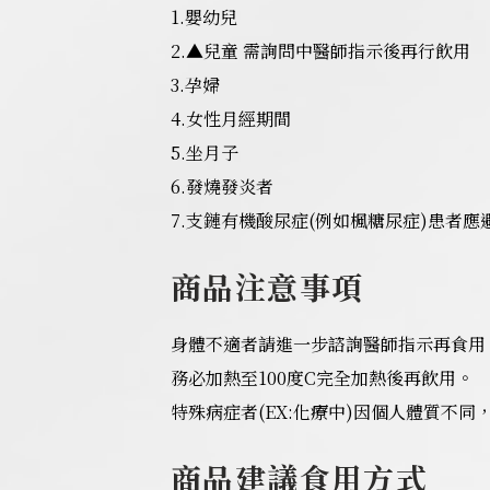
1.嬰幼兒
2.▲兒童 需詢問中醫師指示後再行飲用
3.孕婦
4.女性月經期間
5.坐月子
6.發燒發炎者
7.支鏈有機酸尿症(例如楓糖尿症)患者應
商品注意事項
身體不適者請進一步諮詢醫師指示再食用
務必加熱至100度C完全加熱後再飲用。
特殊病症者(EX:化療中)因個人體質不
商品建議食用方式