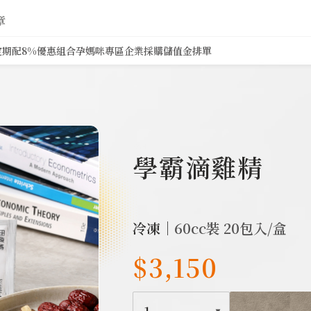
章
定期配8%
優惠組合
孕媽咪專區
企業採購
儲值金排單
2274
學霸滴雞精
冷凍｜
60cc裝 20包入/盒
$3,150