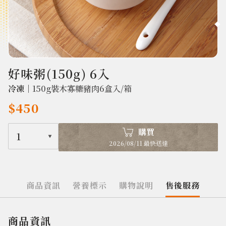
1575
好味粥(150g) 6入
冷凍｜
150g裝木寡糖豬肉6盒入/箱
$450
購買
1
2026/08/11 最快送達
商品資訊
營養標示
購物說明
售後服務
商品資訊