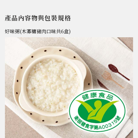
產品內容物與包裝規格
好味粥(木寡糖豬肉口味共6盒)