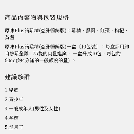
產品內容物與包裝規格
原味Plus滴雞精(亞洲暢銷版)：雞精、黑棗、紅棗、枸杞、
黃耆
原味Plus滴雞精(亞洲暢銷版)一盒〔10包裝〕：每盒都用約
自然雞全雞1.75隻的肉量進窯， 一盒分成10包，每包約
60cc(約4分滿的一般飯碗的量) 。
建議族群
1.兒童
2.青少年
3.一般成年人(男性及女性)
4.孕婦
5.坐月子