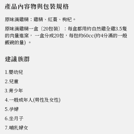
產品內容物與包裝規格
原味滴雞精：雞精、紅棗、枸杞。
原味滴雞精一盒〔20包裝〕：每盒都用約自然雞全雞3.5隻
的肉量進窯， 一盒分成20包，每包約60cc(約4分滿的一般
飯碗的量) 。
建議族群
1.嬰幼兒
2.兒童
3.青少年
4.一般成年人(男性及女性)
5.孕婦
6.坐月子
7.哺乳婦女