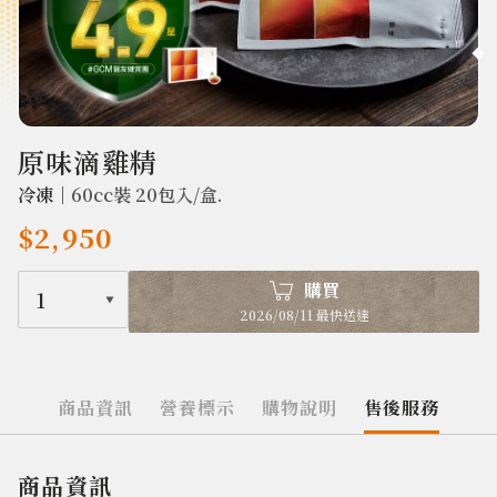
2331
原味滴雞精
｜有效對抗疲勞
冷凍｜
60cc裝 20包入/盒.
$2,950
購買
1
2026/08/11 最快送達
商品資訊
營養標示
購物說明
售後服務
商品資訊