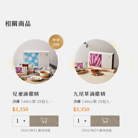
相關商品
48 hr
出貨
兒童滴雞精
九尾草滴雞精
冷凍｜
60cc裝 20包入/盒
冷凍｜
60cc裝 20包入/盒
冷
$3,350
$3,350
$
1
1
2026/08/11 最快送達
2026/08/19 最快送達