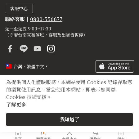
客服中心
聯絡客服
0800-556677
週一至週五 9:00~17:30
（※若台南宣布停班，客服及出貨皆暫停）
台灣．繁體中文
為提供個人化體驗服務，本網站使用 Cookies 記錄存取您
定型化契約
隱私權聲明
登錄字號
的瀏覽使用訊息。當您使用本網站，即表示您同意
Cookies 技術支援。
Copyright © 2012 TIAN YUAN XIANG All right reserved.
了解更多
我知道了
首頁
購買商品
會員中心
購物車
門市