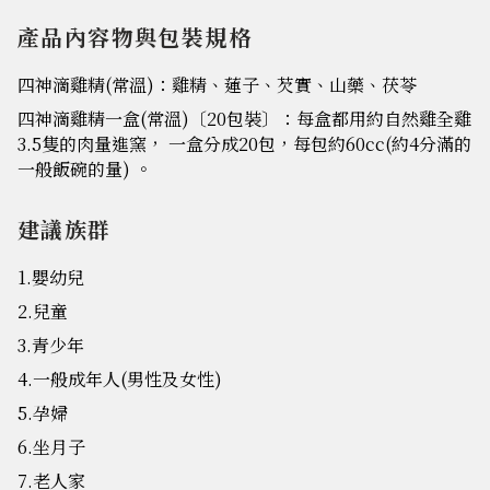
產品內容物與包裝規格
四神滴雞精(常溫)：雞精、蓮子、芡實、山藥、茯苓
四神滴雞精一盒(常溫)〔20包裝〕：每盒都用約自然雞全雞
3.5隻的肉量進窯， 一盒分成20包，每包約60cc(約4分滿的
一般飯碗的量) 。
建議族群
1.嬰幼兒
2.兒童
3.青少年
4.一般成年人(男性及女性)
5.孕婦
6.坐月子
7.老人家