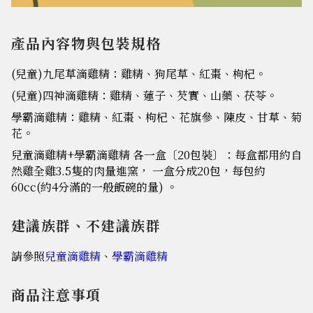
產品內容物與包裝規格
(兒童)九尾草滴雞精：雞精、狗尾草、紅棗、枸杞。
(兒童)四神滴雞精：雞精、蓮子、芡實、山藥、茯苓。
學霸滴雞精：雞精、紅棗、枸杞、花旗參、陳皮、甘草、菊
花。
兒童滴雞精+學霸滴雞精
各
一盒〔20包裝〕：每盒都用約自
然雞全雞3.5隻的肉量進窯， 一盒分成20包，每包約
60cc(約4分滿的一般飯碗的量) 。
建議族群、不建議族群
請參照
兒童滴雞精
、
學霸滴雞精
商品注意事項