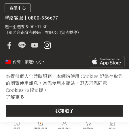
客服中心
聯絡客服
0800-556677
週一至週五 9:00~17:30
（※若台南宣布停班，客服及出貨皆暫停）
台灣．繁體中文
為提供個人化體驗服務，本網站使用 Cookies 記錄存取您
定型化契約
隱私權聲明
登錄字號
的瀏覽使用訊息。當您使用本網站，即表示您同意
Cookies 技術支援。
Copyright © 2012 TIAN YUAN XIANG All right reserved.
了解更多
我知道了
首頁
購買商品
會員中心
購物車
門市