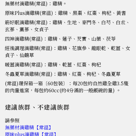
無藥材滴雞精(常溫)：雞精。
原味Plus滴雞精(常溫)：雞精、黑棗、紅棗、枸杞、黃耆
筋好眠滴雞精(常溫)：雞精、生地、麥門冬、白芍、白朮、
玄蔘、黨蔘、女貞子
四神滴雞精(常溫)：雞精、蓮子、芡實、山藥、茯苓
經後調理滴雞精(常溫)：雞精、花旗參、龍眼乾、乾薑、女
貞子、仙鶴草
暖薑滴雞精(常溫)：雞精、乾薑、紅棗、枸杞
冬蟲夏草滴雞精(常溫)：雞精、紅棗、枸杞、冬蟲夏草
(常溫)環保箱一箱〔60包裝〕：每20包約自然雞全雞3.5隻
的肉量進窯，每包約60cc(約4分滿的一般飯碗的量) 。
建議族群、不建議族群
請參照
無藥材滴雞精【常溫】
原味plus滴雞精【常溫】