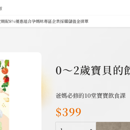
章
定期配8%
優惠組合
孕媽咪專區
企業採購
儲值金排單
1736
0～2歲寶貝的
爸媽必修的10堂寶寶飲食課
$399