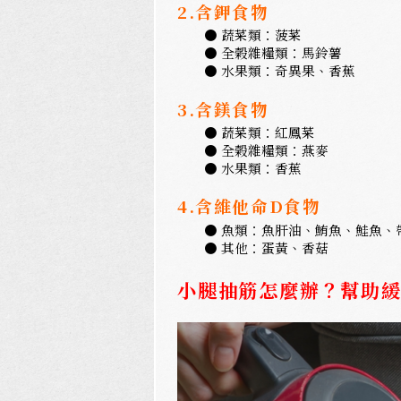
2.含鉀食物
● 
蔬菜類：菠菜
● 
全榖雜糧類：馬鈴薯
● 
水果類：奇異果、香蕉
3.含鎂食物
● 
蔬菜類：紅鳳菜
● 
全榖雜糧類：燕麥
● 
水果類：香蕉
4.含維他命D食物
● 
魚類：魚肝油、鮪魚、鮭魚、
● 
其他：蛋黃、香菇
小腿抽筋怎麼辦？幫助