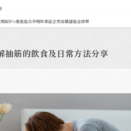
章
定期配8%
優惠組合
孕媽咪專區
企業採購
儲值金排單
解抽筋的飲食及日常方法分享