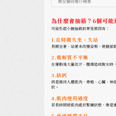
應至醫院進行檢查
為什麼會抽筋？6個可能
可能引起小腿抽筋的常見原因有：
1.長時間久坐、久站
長期坐著、站著未改變姿勢，使腿部
2.電解質不平衡
在運動後大量流汗、腹瀉造成脫水時
3.缺鈣
鈣是維持人體肌肉、骨骼、心臟、神
狀。
4.肌肉使用過度
若長時間使肌肉處於緊繃狀態，像是
5.血液循環不良