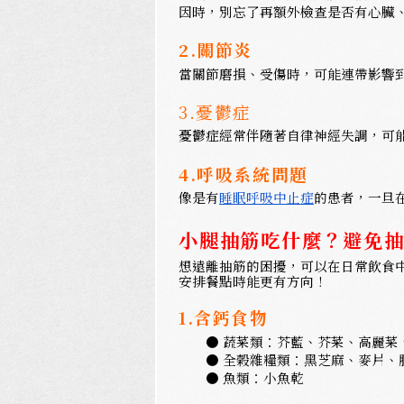
因時，別忘了再額外檢查是否有心臟
2.關節炎
當關節磨損、受傷時，可能連帶影響
3.憂鬱症
憂鬱症經常伴隨著自律神經失調，可
4.呼吸系統問題
像是有
睡眠呼吸中止症
的患者，一旦
小腿抽筋吃什麼？避免
想遠離抽筋的困擾，可以在日常飲食
安排餐點時能更有方向！
1.含鈣食物
● 蔬菜類：芥藍、芥菜、高麗菜
● 
全榖雜糧類：黑芝麻、麥片、
● 
魚類：小魚乾