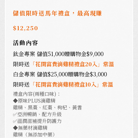
儲值限時送馬年禮盒，
最高現賺
$12,250
活動內容
鈦金專案 儲值
51,000贈購物金$9,000
限時送
「花開富貴滴雞精禮盒20入」常溫
白金專案
儲值
$25,000贈購物金$3,000
限時送
「花開富貴滴雞精禮盒10入」
常溫
禮盒內容(兩種口味)：
◆原味PLUS滴雞精
雞精、黑棗、紅棗、枸杞、黃耆
✅亞洲暢銷、配方升級
✅溫潤滋補提升防護力
◆無藥材滴雞精
雞精（無添加中藥）