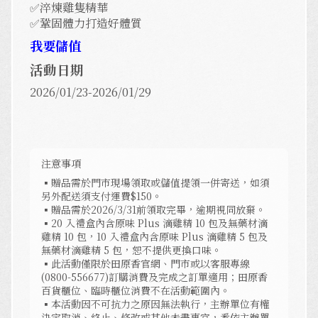
✅淬煉雞隻精華
✅鞏固體力打造好體質
我要儲值
活動日期
2026/01/23-2026/01/29
注意事項
▪贈品需於門市現場領取或儲值提領一併寄送，如須
另外配送須支付運費$150。
▪贈品需於2026/3/31前領取完畢，逾期視同放棄。
▪20 入禮盒內含原味 Plus 滴雞精 10 包及無藥材滴
雞精 10 包，10 入禮盒內含原味 Plus 滴雞精 5 包及
無藥材滴雞精 5 包，恕不提供更換口味。
▪此活動僅限於田原香官網、門市或以客服專線
(0800-556677)訂購消費及完成之訂單適用；田原香
百貨櫃位、臨時櫃位消費不在活動範圍內。
▪本活動因不可抗力之原因無法執行，主辦單位有權
決定取消、終止、修改或其他未盡事宜，悉依主辦單