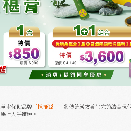
立草本保健品牌
「植悟源」
，將傳統漢方養生完美結合現
惠馬上入手體驗。