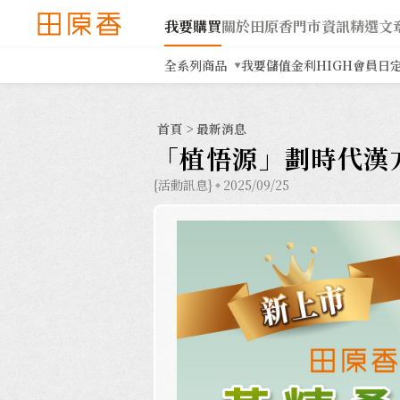
我要購買
關於田原香
門市資訊
精選文
全系列商品
我要儲值
金利HIGH會員日
首頁
>
最新消息
「植悟源」劃時代漢方補
{活動訊息}
2025/09/25