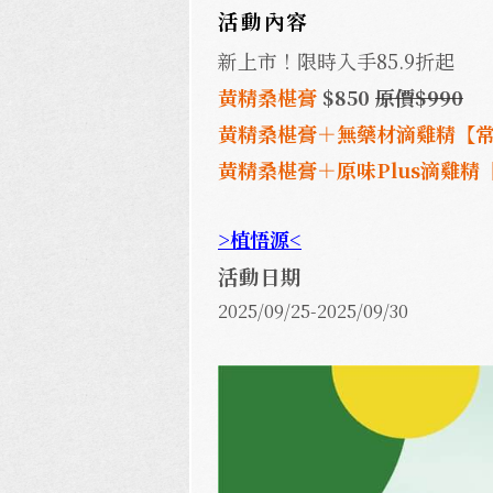
活動內容
新上市！限時入手85.9折起
黃精桑椹膏
$850
原價$990
黃精桑椹膏＋無藥材滴雞精【
黃精桑椹膏＋原味Plus滴雞精
>植悟源<
活動日期
2025/09/25-2025/09/30