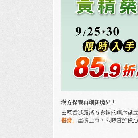
漢方保養再創新境界！
田原香延續漢方食補的理念創
椹膏」
重磅上市，限時嘗鮮優