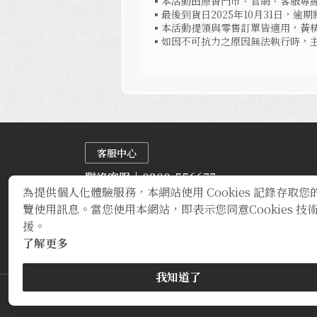
▪本活動田原香門市、官網、客服專線(0
▪最後到貨日2025年10月31日，
▪本活動提領與零售訂單皆適用，黃精
▪如因不可抗力之原因無法執行時，
客服中心
聯絡客服
0800-556677
為提供個人化體驗服務，本網站使用 Cookies 記錄存取您
週一至週五 9:00~17:30
覽使用訊息。當您使用本網站，即表示您同意Cookies 技
（※若台南宣布停班，客服及出貨皆暫停）
援。
了解更多
我知道了
定型化契約
隱私權聲明
登錄字號