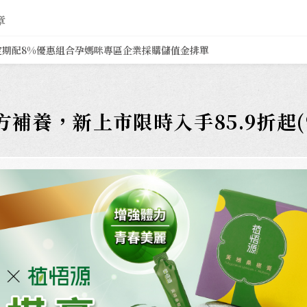
章
定期配8%
優惠組合
孕媽咪專區
企業採購
儲值金排單
養，新上市限時入手85.9折起(9/2