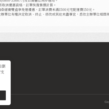
800-556677)及百貨櫃位同步適用。
逾期將取消優惠資格，訂單恢復售價計算。
桑椹膏雙盒享免運優惠，訂單消費未滿1500元宅配運費150元。
主辦單位有權決定取消、終止、修改或其他未盡事宜，悉依主辦單位相關
的瀏
術支
Co