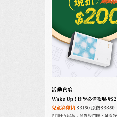
活動內容
Wake Up！開學必備款現折$2
兒童滴雞精
$3150
原價$3350
四神+九尾草：開胃雙口味，營養