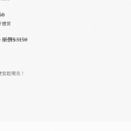
5
0
好體質
0
原價$3150
便宜趁現在！