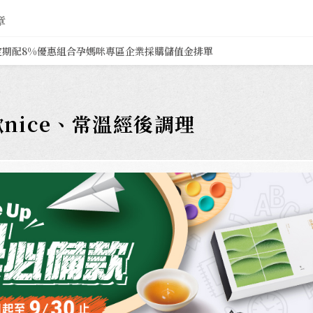
章
定期配8%
優惠組合
孕媽咪專區
企業採購
儲值金排單
nice、常溫經後調理