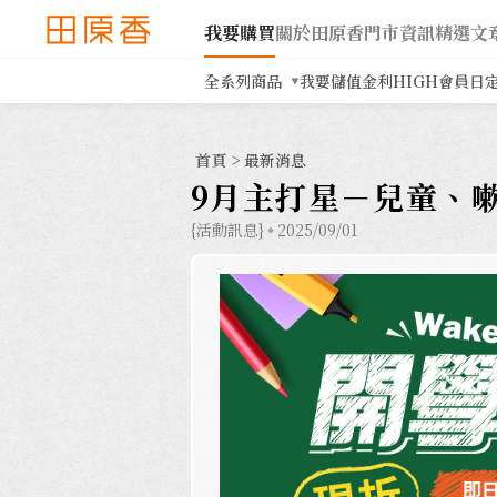
我要購買
關於田原香
門市資訊
精選文
全系列商品
我要儲值
金利HIGH會員日
首頁
>
最新消息
9月主打星－兒童、嗽
{活動訊息}
2025/09/01