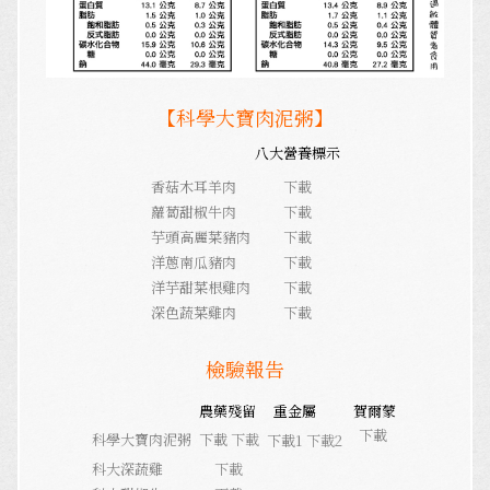
【科學大寶肉泥粥】
八大營養標示
香菇木耳羊肉
下載
蘿蔔甜椒牛肉
下載
芋頭高麗菜豬肉
下載
洋蔥南瓜豬肉
下載
洋芋甜菜根雞肉
下載
深色蔬菜雞肉
下載
檢驗報告
農藥殘留
重金屬
賀爾蒙
下載
科學大寶肉泥粥
下載
下載
下載1
下載2
科大深蔬雞
下載