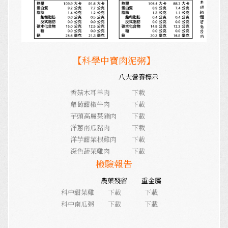
【科學中寶肉泥粥】
八大營養標示
香菇木耳羊肉
下載
蘿蔔甜椒牛肉
下載
芋頭高麗菜豬肉
下載
洋蔥南瓜豬肉
下載
洋芋甜菜根雞肉
下載
深色蔬菜雞肉
下載
檢驗報告
農藥殘留
重金屬
科中甜菜雞
下載
下載
科中南瓜粥
下載
下載