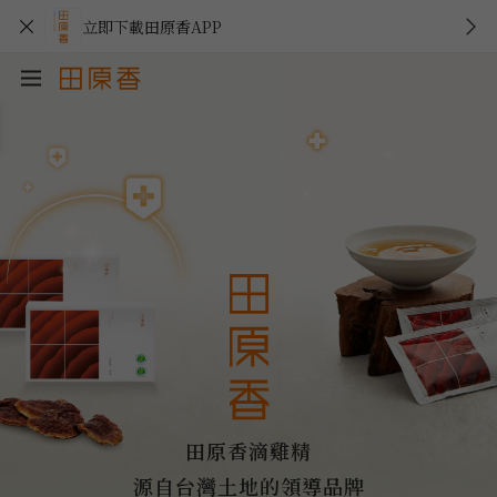
立即下載田原香APP
田原香
滴雞精
源自台灣土地的領導品牌